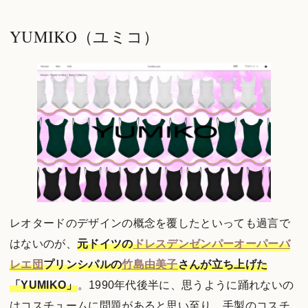
YUMIKO（ユミコ）
レオタードのデザインの概念を覆したといっても過言で
はないのが、
元ドイツの
ドレスデンゼンパーオーパーバ
レエ団
プリンシパルの
竹島由美子
さんが立ち上げた
「YUMIKO」
。1990年代後半に、思うように踊れないの
はコスチュームに問題があると思い至り、手製のコスチ