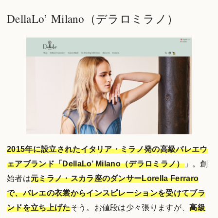
DellaLo’ Milano（デラロミラノ）
2015年に設立されたイタリア・ミラノ発の高級バレエウ
ェアブランド「DellaLo’ Milano（デラロミラノ）
」。創
始者は
元ミラノ・スカラ座のダンサーLorella Ferraro
で、バレエの衣裳からインスピレーションを受けてブラ
ンドを立ち上げた
そう。お値段は少々張りますが、
高級