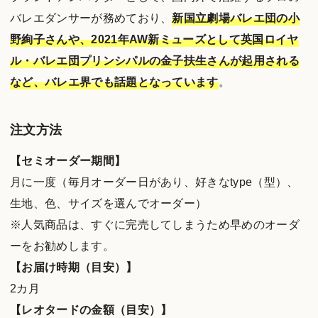
バレエダンサーが務めており、
新国立劇場バレエ団の小
野絢子さんや、2021年AW新ミューズとして英国ロイヤ
ル・バレエ団プリンシパルの金子扶生さんが起用される
など、バレエ界でも話題となっています
。
注文方法
【セミオーダー期間】
月に一度（毎月オーダー日があり、好きなtype（型）、
生地、色、サイズを選んでオーダー）
※人気商品は、すぐに完売してしまうため早めのオーダ
ーをお勧めします。
【お届け時期（目安）】
2カ月
【レオタードの金額（目安）】