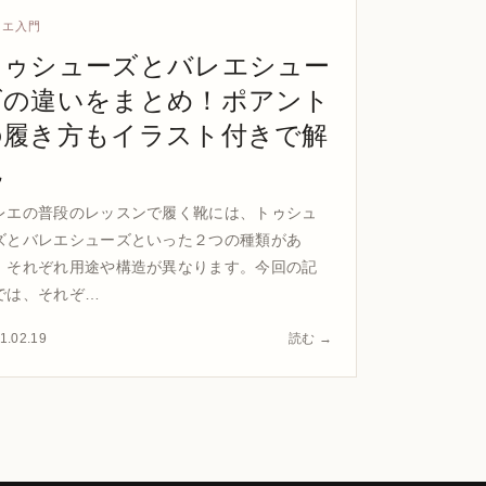
レエ入門
トゥシューズとバレエシュー
ズの違いをまとめ！ポアント
の履き方もイラスト付きで解
説
レエの普段のレッスンで履く靴には、トゥシュ
ズとバレエシューズといった２つの種類があ
、それぞれ用途や構造が異なります。今回の記
では、それぞ…
1.02.19
読む →