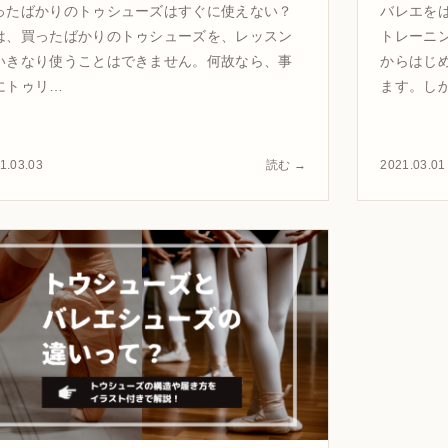
ったばかりのトゥシューズはすぐに使えない？
バレエを
は、買ったばかりのトゥシューズを、レッスン
トレーニ
いきなり使うことはできません。何故なら、事
からはじ
にトゥリ…
ます。し
1.03.03
読む →
2021.03.01