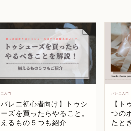
レエ入門
バレエ入門
【バレエ初心者向け】トゥシ
【ト
ューズを買ったらやること。
つの
揃えるもの５つも紹介
たと