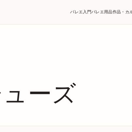
バレエ入門
バレエ用品
作品・カ
シューズ