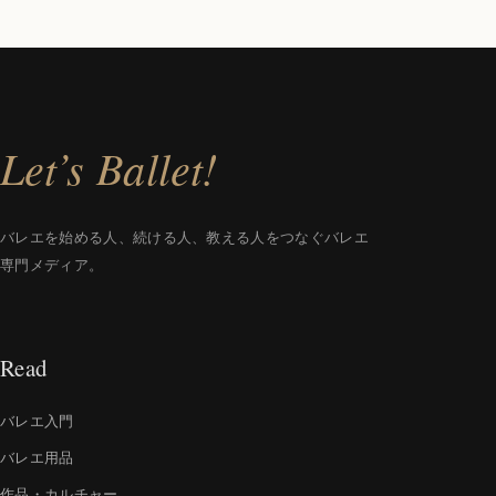
Let’s Ballet!
バレエを始める人、続ける人、教える人をつなぐバレエ
専門メディア。
Read
バレエ入門
バレエ用品
作品・カルチャー