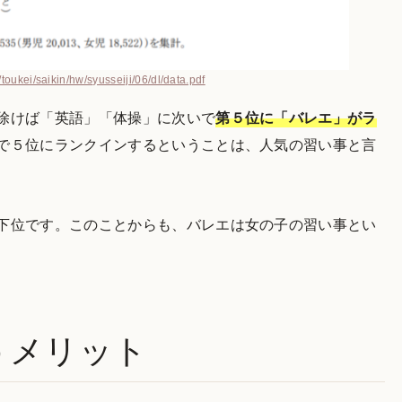
toukei/saikin/hw/syusseiji/06/dl/data.pdf
除けば「英語」「体操」に次いで
第５位に「バレエ」がラ
で５位にランクインするということは、人気の習い事と言
下位です。このことからも、バレエは女の子の習い事とい
うメリット