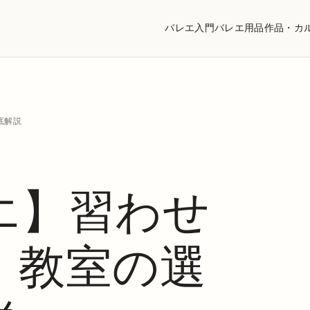
バレエ入門
バレエ用品
作品・カ
底解説
エ】習わせ
、教室の選