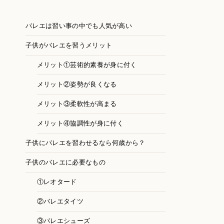
バレエは習い事の中でも人気が高い
子供がバレエを習うメリット
メリット①芸術的素養が身に付く
メリット②姿勢が良くなる
メリット③柔軟性が高まる
メリット④協調性が身に付く
子供にバレエを習わせるなら何歳から？
子供のバレエに必要なもの
①レオタード
②バレエタイツ
③バレエシューズ