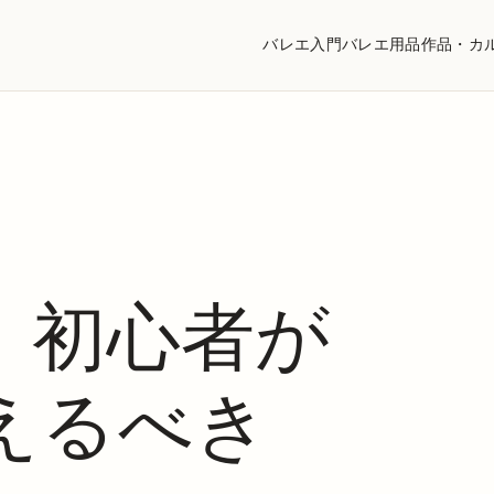
バレエ入門
バレエ用品
作品・カ
】初心者が
えるべき