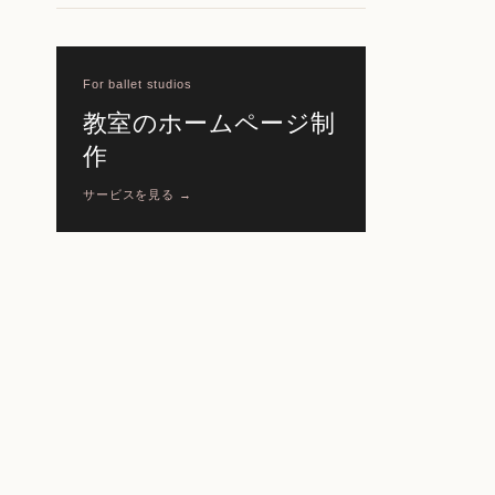
For ballet studios
教室のホームページ制
作
サービスを見る →