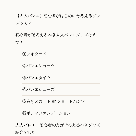
【大人バレエ】初心者がはじめにそろえるグッ
ズって？
初心者がそろえるべき大人バレエグッズは６
つ！
①レオタード
②バレエショーツ
③バレエタイツ
④バレエシューズ
⑤巻きスカート or ショートパンツ
⑥ボディファンデーション
大人バレエ｜初心者の方がそろえるべきグッズ
紹介でした