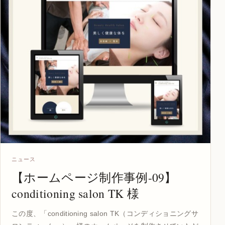
ニュース
【ホームページ制作事例-09】
conditioning salon TK 様
この度、「conditioning salon TK（コンディショニングサ