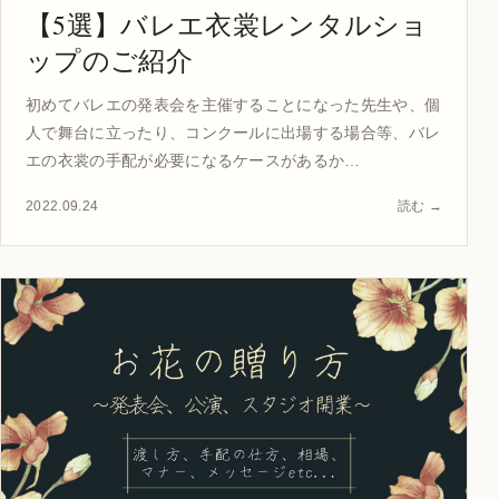
【5選】バレエ衣裳レンタルショ
ップのご紹介
初めてバレエの発表会を主催することになった先生や、個
人で舞台に立ったり、コンクールに出場する場合等、バレ
エの衣裳の手配が必要になるケースがあるか…
2022.09.24
読む →