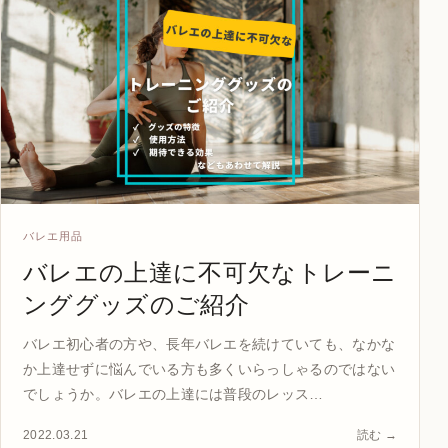
バレエ用品
バレエの上達に不可欠なトレーニ
ンググッズのご紹介
バレエ初心者の方や、長年バレエを続けていても、なかな
か上達せずに悩んでいる方も多くいらっしゃるのではない
でしょうか。バレエの上達には普段のレッス…
2022.03.21
読む →