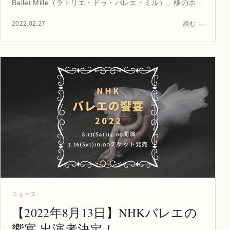
Ballet Mille（ラトリエ・ドゥ・バレエ・ミル）」様のホ…
2022.02.27
読む →
ニュース
【2022年8月13日】NHKバレエの
饗宴 出演者決定！