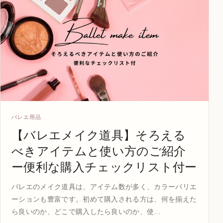
バレエ用品
【バレエメイク道具】そろえる
べきアイテムと使い方のご紹介
ー便利な購入チェックリスト付ー
バレエのメイク道具は、アイテム数が多く、カラーバリエ
ーションも豊富です。初めて購入される方は、何を揃えた
ら良いのか、どこで購入したら良いのか、使…