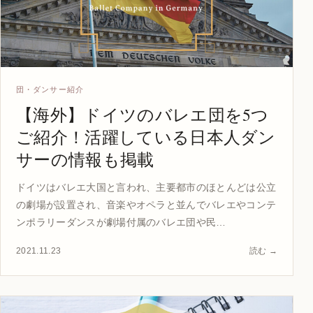
団・ダンサー紹介
【海外】ドイツのバレエ団を5つ
ご紹介！活躍している日本人ダン
サーの情報も掲載
ドイツはバレエ大国と言われ、主要都市のほとんどは公立
の劇場が設置され、音楽やオペラと並んでバレエやコンテ
ンポラリーダンスが劇場付属のバレエ団や民…
2021.11.23
読む →