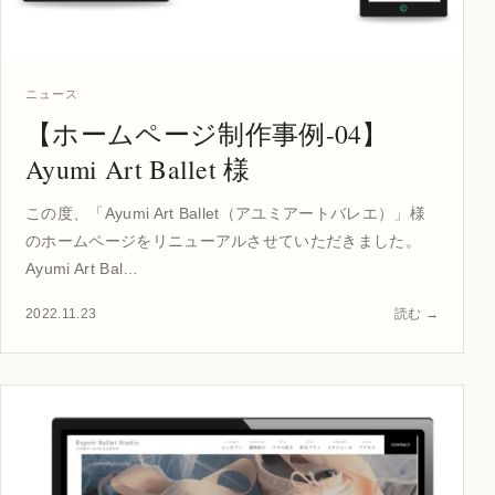
ニュース
【ホームページ制作事例-04】
Ayumi Art Ballet 様
この度、「Ayumi Art Ballet（アユミアートバレエ）」様
のホームページをリニューアルさせていただきました。
Ayumi Art Bal…
2022.11.23
読む →