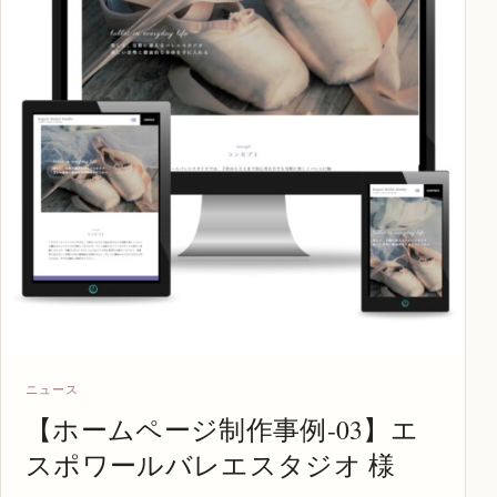
ニュース
【ホームページ制作事例-03】エ
スポワールバレエスタジオ 様